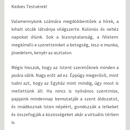
I
N
Kedves Testvérek!
T
K
S
Ö
Valamennyiünk számára megdöbbentőek a hírek, a
R
kihalt utcák látványa világszerte. Különös és nehéz
L
E
napokat élünk. Sok a bizonytalanság, a félelem:
V
megkíméli-e szeretteinket a betegség, lesz-e munka,
É
jövedelem, kenyér az asztalon.
L
Mégis hisszük, hogy az Istent szeretőknek minden a
javára válik. Nagy erőt ad ez. Éppúgy megerősít, mint
tudni azt, hogy az Egyház mint mindig, úgy most is
mellettünk áll. Ha nincs is nyilvános szentmise,
papjaink mindennap bemutatják a szent áldozatot,
és imádkoznak Isten népéért, gondozzák a lelkeket
és összefogják a közösségeket akár a virtuális térben
is.