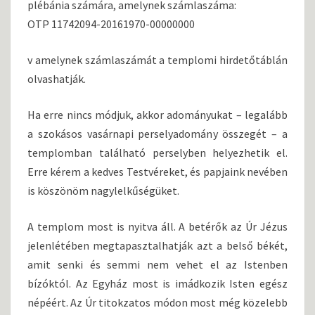
plébánia számára, amelynek számlaszáma:
OTP 11742094-20161970-00000000
v amelynek számlaszámát a templomi hirdetőtáblán
olvashatják.
Ha erre nincs módjuk, akkor adományukat – legalább
a szokásos vasárnapi perselyadomány összegét – a
templomban található perselyben helyezhetik el.
Erre kérem a kedves Testvéreket, és papjaink nevében
is köszönöm nagylelkűségüket.
A templom most is nyitva áll. A betérők az Úr Jézus
jelenlétében megtapasztalhatják azt a belső békét,
amit senki és semmi nem vehet el az Istenben
bízóktól. Az Egyház most is imádkozik Isten egész
népéért. Az Úr titokzatos módon most még közelebb