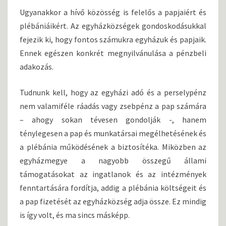
Ugyanakkor a hívő közösség is felelős a papjaiért és
plébániáikért. Az egyházközségek gondoskodásukkal
fejezik ki, hogy fontos számukra egyházuk és papjaik.
Ennek egészen konkrét megnyilvánulása a pénzbeli
adakozás.
Tudnunk kell, hogy az egyházi adó és a perselypénz
nem valamiféle ráadás vagy zsebpénz a pap számára
– ahogy sokan tévesen gondolják -, hanem
ténylegesen a pap és munkatársai megélhetésének és
a plébánia működésének a biztosítéka. Miközben az
egyházmegye a nagyobb összegű állami
támogatásokat az ingatlanok és az intézmények
fenntartására fordítja, addig a plébánia költségeit és
a pap fizetését az egyházközség adja össze. Ez mindig
is így volt, és ma sincs másképp.