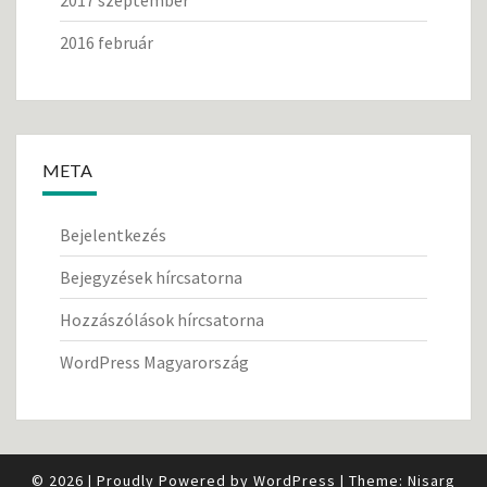
2017 szeptember
2016 február
META
Bejelentkezés
Bejegyzések hírcsatorna
Hozzászólások hírcsatorna
WordPress Magyarország
© 2026
|
Proudly Powered by
WordPress
|
Theme:
Nisarg