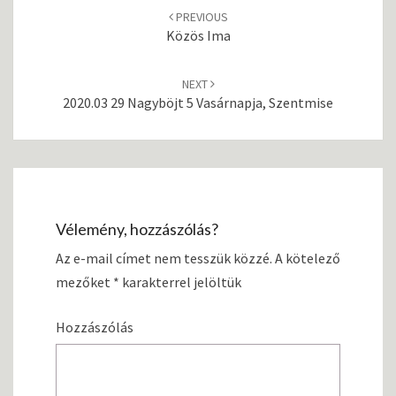
Post
PREVIOUS
navigation
Közös Ima
NEXT
2020.03 29 Nagyböjt 5 Vasárnapja, Szentmise
Vélemény, hozzászólás?
Az e-mail címet nem tesszük közzé.
A kötelező
mezőket
*
karakterrel jelöltük
Hozzászólás