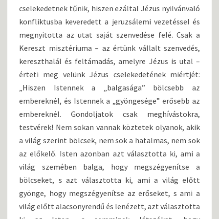
cselekedetnek tűnik, hiszen ezáltal Jézus nyilvánvaló
konfliktusba keveredett a jeruzsálemi vezetéssel és
megnyitotta az utat saját szenvedése felé. Csak a
Kereszt misztériuma – az értünk vállalt szenvedés,
kereszthalál és feltámadás, amelyre Jézus is utal –
érteti meg velünk Jézus cselekedetének miértjét:
„Hiszen Istennek a „balgasága” bölcsebb az
embereknél, és Istennek a „gyöngesége” erősebb az
embereknél. Gondoljatok csak meghívástokra,
testvérek! Nem sokan vannak köztetek olyanok, akik
a világ szerint bölcsek, nem sok a hatalmas, nem sok
az előkelő. Isten azonban azt választotta ki, ami a
világ szemében balga, hogy megszégyenítse a
bölcseket, s azt választotta ki, ami a világ előtt
gyönge, hogy megszégyenítse az erőseket, s ami a
világ előtt alacsonyrendű és lenézett, azt választotta