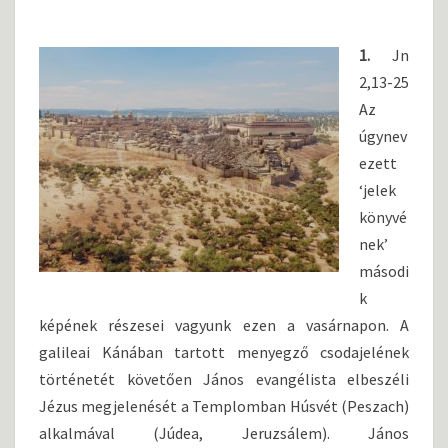
D
I
1.
Jn
V
I
2,13-25
N
Az
A
úgynev
B
ezett
É
V
‘jelek
N
könyvé
A
nek’
G
másodi
Y
k
B
Ö
képének részesei vagyunk ezen a vasárnapon. A
J
galileai Kánában tartott menyegző csodajelének
T
történetét követően János evangélista elbeszéli
3
Jézus megjelenését a Templomban Húsvét (Peszach)
.
V
alkalmával (Júdea, Jeruzsálem). János