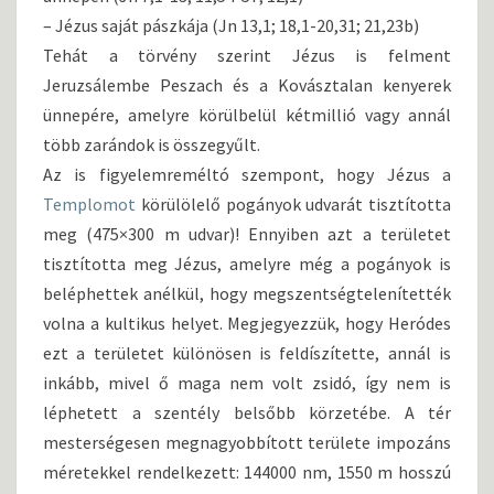
– Jézus saját pászkája (Jn 13,1; 18,1-20,31; 21,23b)
Tehát a törvény szerint Jézus is felment
Jeruzsálembe Peszach és a Kovásztalan kenyerek
ünnepére, amelyre körülbelül kétmillió vagy annál
több zarándok is összegyűlt.
Az is figyelemreméltó szempont, hogy Jézus a
Templomot
körülölelő pogányok udvarát tisztította
meg (475×300 m udvar)! Ennyiben azt a területet
tisztította meg Jézus, amelyre még a pogányok is
beléphettek anélkül, hogy megszentségtelenítették
volna a kultikus helyet. Megjegyezzük, hogy Heródes
ezt a területet különösen is feldíszítette, annál is
inkább, mivel ő maga nem volt zsidó, így nem is
léphetett a szentély belsőbb körzetébe. A tér
mesterségesen megnagyobbított területe impozáns
méretekkel rendelkezett: 144000 nm, 1550 m hosszú