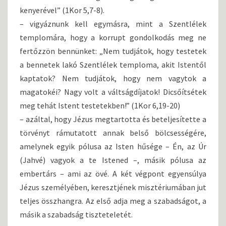
kenyerével” (1Kor 5,7-8).
– vigyáznunk kell egymásra, mint a Szentlélek
templomára, hogy a korrupt gondolkodás meg ne
fertőzzön bennünket: „Nem tudjátok, hogy testetek
a bennetek lakó Szentlélek temploma, akit Istentől
kaptatok? Nem tudjátok, hogy nem vagytok a
magatokéi? Nagy volt a váltságdíjatok! Dicsőítsétek
meg tehát Istent testetekben!” (1Kor 6,19-20)
– azáltal, hogy Jézus megtartotta és beteljesítette a
törvényt rámutatott annak belső bölcsességére,
amelynek egyik pólusa az Isten hűsége – Én, az Úr
(Jahvé) vagyok a te Istened –, másik pólusa az
embertárs – ami az övé. A két végpont egyensúlya
Jézus személyében, keresztjének misztériumában jut
teljes összhangra. Az első adja meg a szabadságot, a
másik a szabadság tiszteteletét.