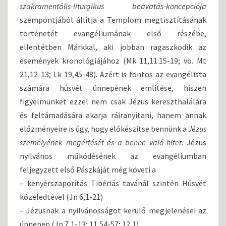
A
szakramentális-liturgikus beavatás-koncepciója
S
szempontjából állítja a Templom megtisztításának
Á
történetét evangéliumának első részébe,
R
ellentétben Márkkal, aki jobban ragaszkodik az
N
A
események kronológiájához (Mk 11,11.15-19; vö. Mt
P
21,12-13; Lk 19,45-48). Azért is fontos az evangélista
J
számára húsvét ünnepének említése, hiszen
A
figyelmünket ezzel nem csak Jézus kereszthalálára
és feltámadására akarja ráiranyítani, hanem annak
előzményeire is úgy, hogy előkészítse bennünk a
Jézus
személyének megértését és a benne való hitet
. Jézus
nyilvános működésének az evangéliumban
feljegyzett első Pászkáját még követi a
– kenyérszaporítás Tibériás tavánál szintén Húsvét
közeledtével (Jn 6,1-21)
– Jézusnak a nyilvánosságot kerülő megjelenései az
ünnepen (Jn 7,1-13; 11,54-57; 12,1)