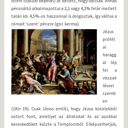
isteni császár képével) át kellett, hogy váltsák. Annás
pénzváltó alkalmazottai a 2,1 vagy 4,2% felár mellett
talán kb. 4,5%-os haszonnal is dolgoztak, így váltva a
rómait ‘szent’ pénzre (gör. kerma).
Jézus
prófét
ai
haragg
al lép
fel a
visszaé
léssel
szemb
en
(1Kir 19). Csak János említi, hogy Jézus kötelekből
ostort font, amellyel az állatokat és az azokkal
kereskedőket kiűzte a Templomból. Elképzelhetjük,