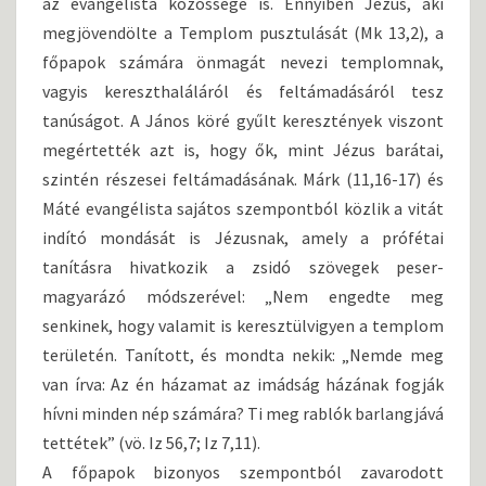
az evangélista közössége is. Ennyiben Jézus, aki
megjövendölte a Templom pusztulását (Mk 13,2), a
főpapok számára önmagát nevezi templomnak,
vagyis kereszthaláláról és feltámadásáról tesz
tanúságot. A János köré gyűlt keresztények viszont
megértették azt is, hogy ők, mint Jézus barátai,
szintén részesei feltámadásának. Márk (11,16-17) és
Máté evangélista sajátos szempontból közlik a vitát
indító mondását is Jézusnak, amely a prófétai
tanításra hivatkozik a zsidó szövegek peser-
magyarázó módszerével: „Nem engedte meg
senkinek, hogy valamit is keresztülvigyen a templom
területén. Tanított, és mondta nekik: „Nemde meg
van írva: Az én házamat az imádság házának fogják
hívni minden nép számára? Ti meg rablók barlangjává
tettétek” (vö. Iz 56,7; Iz 7,11).
A főpapok bizonyos szempontból zavarodott