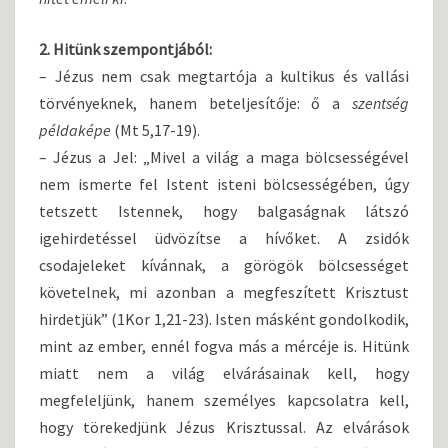
2. Hitünk szempontjából:
– Jézus nem csak megtartója a kultikus és vallási
törvényeknek, hanem beteljesítője: ő a
szentség
példaképe
(Mt 5,17-19).
– Jézus a Jel: „Mivel a világ a maga bölcsességével
nem ismerte fel Istent isteni bölcsességében, úgy
tetszett Istennek, hogy balgaságnak látszó
igehirdetéssel üdvözítse a hívőket. A zsidók
csodajeleket kívánnak, a görögök bölcsességet
követelnek, mi azonban a megfeszített Krisztust
hirdetjük” (1Kor 1,21-23). Isten másként gondolkodik,
mint az ember, ennél fogva más a mércéje is. Hitünk
miatt nem a világ elvárásainak kell, hogy
megfeleljünk, hanem személyes kapcsolatra kell,
hogy törekedjünk Jézus Krisztussal. Az elvárások