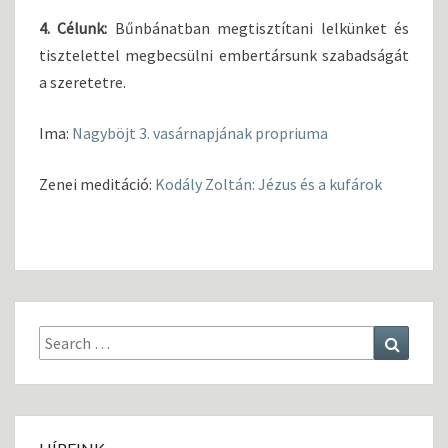
4. Célunk:
Bűnbánatban megtisztítani lelkünket és
tisztelettel megbecsülni embertársunk szabadságát
a szeretetre.
Ima:
Nagyböjt 3. vasárnapjának propriuma
Zenei meditáció:
Kodály Zoltán: Jézus és a kufárok
Search
Search
for: