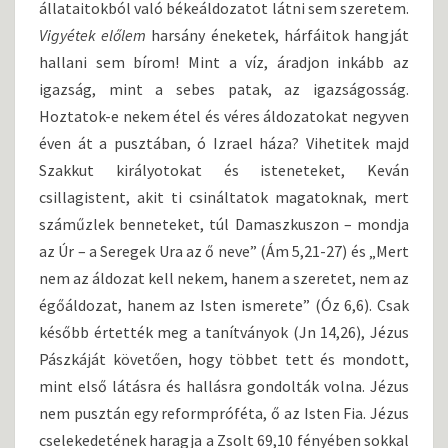
állataitokból való békeáldozatot látni sem szeretem.
Vigyétek előlem
harsány éneketek, hárfáitok hangját
hallani sem bírom! Mint a víz, áradjon inkább az
igazság, mint a sebes patak, az igazságosság.
Hoztatok-e nekem étel­ és véres áldozatokat negyven
éven át a pusztában, ó Izrael háza? Vihetitek majd
Szakkut királyotokat és isteneteket, Keván
csillagistent, akit ti csináltatok magatoknak, mert
száműzlek benneteket, túl Damaszkuszon – mondja
az Úr – a Seregek Ura az ő neve” (Ám 5,21-27) és „Mert
nem az áldozat kell nekem, hanem a szeretet, nem az
égőáldozat, hanem az Isten ismerete” (Óz 6,6). Csak
később értették meg a tanítványok (Jn 14,26), Jézus
Pászkáját követően, hogy többet tett és mondott,
mint első látásra és hallásra gondolták volna. Jézus
nem pusztán egy reformpróféta, ő az Isten Fia. Jézus
cselekedetének haragja a Zsolt 69,10 fényében sokkal