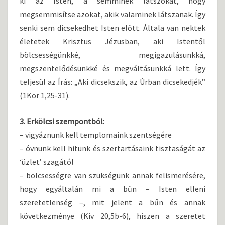
ki az Isten, a semminek látszókat, hogy
megsemmisítse azokat, akik valaminek látszanak. Így
senki sem dicsekedhet Isten előtt. Általa van nektek
életetek Krisztus Jézusban, aki Istentől
bölcsességünkké, megigazulásunkká,
megszentelődésünkké és megváltásunkká lett. Így
teljesül az Írás: „Aki dicsekszik, az Úrban dicsekedjék”
(1Kor 1,25-31).
3. Erkölcsi szempontból:
– vigyáznunk kell templomaink szentségére
– óvnunk kell hitünk és szertartásaink tisztaságát az
‘üzlet’ szagától
– bölcsességre van szükségünk annak felismerésére,
hogy egyáltalán mi a bűn – Isten elleni
szeretetlenség –, mit jelent a bűn és annak
következménye (Kiv 20,5b-6), hiszen a szeretet