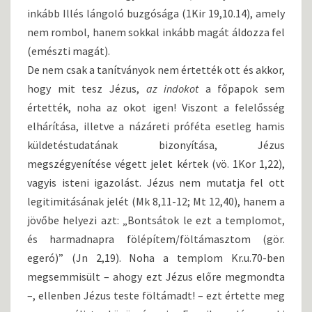
inkább Illés lángoló buzgósága (1Kir 19,10.14), amely
nem rombol, hanem sokkal inkább magát áldozza fel
(emészti magát).
De nem csak a tanítványok nem értették ott és akkor,
hogy mit tesz Jézus,
az indokot
a főpapok sem
értették, noha az okot igen! Viszont a felelősség
elhárítása, illetve a názáreti próféta esetleg hamis
küldetéstudatának bizonyítása, Jézus
megszégyenítése végett jelet kértek (vö. 1Kor 1,22),
vagyis isteni igazolást. Jézus nem mutatja fel ott
legitimitásának jelét (Mk 8,11-12; Mt 12,40), hanem a
jövőbe helyezi azt: „Bontsátok le ezt a templomot,
és harmadnapra fölépítem/föltámasztom (gör.
egeró)” (Jn 2,19). Noha a templom Kr.u.70-ben
megsemmisült – ahogy ezt Jézus előre megmondta
–, ellenben Jézus teste föltámadt! – ezt értette meg