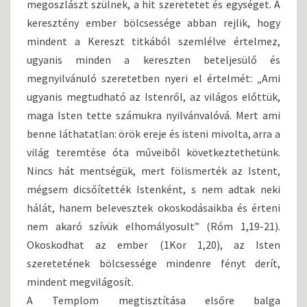
megoszlászt szülnek, a hit szeretetet és egységet. A
keresztény ember bölcsessége abban rejlik, hogy
mindent a Kereszt titkából szemlélve értelmez,
ugyanis minden a kereszten beteljesülő és
megnyilvánuló szeretetben nyeri el értelmét: „Ami
ugyanis megtudható az Istenről, az világos előttük,
maga Isten tette számukra nyilvánvalóvá. Mert ami
benne láthatatlan: örök ereje és isteni mivolta, arra a
világ teremtése óta műveiből következtethetünk.
Nincs hát mentségük, mert fölismerték az Istent,
mégsem dicsőítették Istenként, s nem adtak neki
hálát, hanem belevesztek okoskodásaikba és érteni
nem akaró szívük elhomályosult” (Róm 1,19-21).
Okoskodhat az ember (1Kor 1,20), az Isten
szeretetének bölcsessége mindenre fényt derít,
mindent megvilágosít.
A Templom megtisztítása elsőre balga