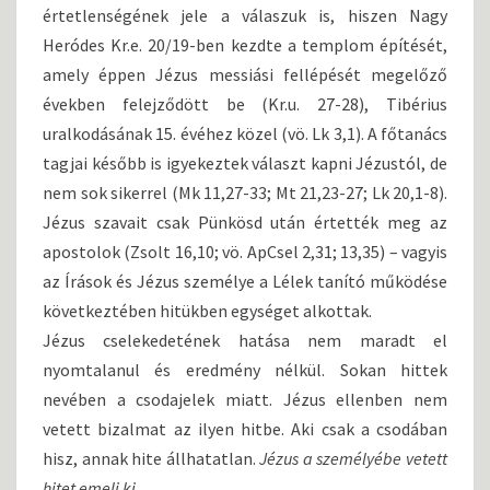
értetlenségének jele a válaszuk is, hiszen Nagy
Heródes Kr.e. 20/19-ben kezdte a templom építését,
amely éppen Jézus messiási fellépését megelőző
években felejződött be (Kr.u. 27-28), Tibérius
uralkodásának 15. évéhez közel (vö. Lk 3,1). A főtanács
tagjai később is igyekeztek választ kapni Jézustól, de
nem sok sikerrel (Mk 11,27-33; Mt 21,23-27; Lk 20,1-8).
Jézus szavait csak Pünkösd után értették meg az
apostolok (Zsolt 16,10; vö. ApCsel 2,31; 13,35) – vagyis
az Írások és Jézus személye a Lélek tanító működése
következtében hitükben egységet alkottak.
Jézus cselekedetének hatása nem maradt el
nyomtalanul és eredmény nélkül. Sokan hittek
nevében a csodajelek miatt. Jézus ellenben nem
vetett bizalmat az ilyen hitbe. Aki csak a csodában
hisz, annak hite állhatatlan.
Jézus a személyébe vetett
hitet emeli ki
.