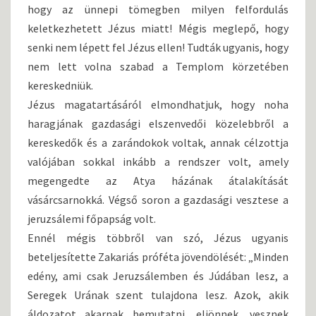
hogy az ünnepi tömegben milyen felfordulás
keletkezhetett Jézus miatt! Mégis meglepő, hogy
senki nem lépett fel Jézus ellen! Tudták ugyanis, hogy
nem lett volna szabad a Templom körzetében
kereskedniük.
Jézus magatartásáról elmondhatjuk, hogy noha
haragjának gazdasági elszenvedői közelebbről a
kereskedők és a zarándokok voltak, annak célzottja
valójában sokkal inkább a rendszer volt, amely
megengedte az Atya házának átalakítását
vásárcsarnokká. Végső soron a gazdasági vesztese a
jeruzsálemi főpapság volt.
Ennél mégis többről van szó, Jézus ugyanis
beteljesítette Zakariás próféta jövendölését: „Minden
edény, ami csak Jeruzsálemben és Júdában lesz, a
Seregek Urának szent tulajdona lesz. Azok, akik
áldozatot akarnak bemutatni, eljönnek, vesznek