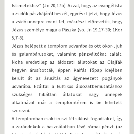
Istenetekhez” (Jn 20,17b). Azzal, hogy az evangélista
a zsidók pászkájáról beszél, egyrészt jelzi, hogy Jézus
a zsidó ünnepre ment fel, másrészt előrevetíti, hogy
Jézus személye maga a Pászka (vö. Jn 19,17-30; 1Kor
5,7-8).
Jézus belépett a templom udvarába és ott ökör-, juh
és galambárusokat, valamint pénzváltókat talált.
Noha eredetileg az áldozati állatokat az Olajfák
hegyén árusították, éppen Kaifás főpap idejében
került át az árusítás az úgynevezett pogányok
udvarába. Ezáltal a kultikus áldozatbemutatáshoz
szükséges hibátlan állatokat nagy ünnepek
alkalmával már a templomtéren is be lehetett
szerezni.
A templomban csak tiruszi fél siklust fogadtak el, így
a zarándokok a használatban lévő római pénzt (az