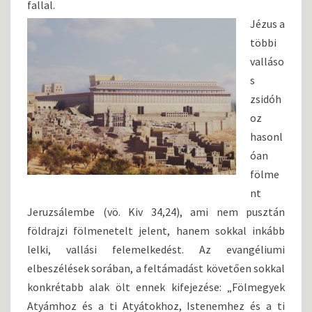
fallal.
Jézus a
többi
valláso
s
zsidóh
oz
hasonl
óan
fölme
nt
Jeruzsálembe (vö. Kiv 34,24), ami nem pusztán
földrajzi fölmenetelt jelent, hanem sokkal inkább
lelki, vallási felemelkedést. Az evangéliumi
elbeszélések sorában, a feltámadást követően sokkal
konkrétabb alak ölt ennek kifejezése: „Fölmegyek
Atyámhoz és a ti Atyátokhoz, Istenemhez és a ti