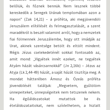
belőlük, és főznek bennük. Nem lesznek többé
kereskedők a Seregek Urának templomában azon a
napon” (Zak 14,21) – a próféta, aki megjövendöli
Jeruzsálem elítélését és felmagasztalását, a szent
maradékról is beszél valamint arról, hogy a nemzetek
fiai fölmennek Jeruszálembe, hogy ott imádják az
Urat, akinek szentsége betölt és eltölt mindent.
Mégis Jézus cselekedeténél sokkal fontosabb az,
amit mond: „Vigyétek innét ezeket, ne tegyétek
Atyám házát vásárcsarnokká!” (Jn 2,16b) – Jézus az
Atyja (Lk 2,44-49) házát, a saját házát tisztítja meg. A
mondat hátterében Ámosz és Ózeás próféta
jövendölését találjuk: „Megvetem, gyűlölöm
ünnepeiteket, ünnepségeitek nem tetszenek nekem.
Ha égőáldozatokat mutattok be és
ételáldozataitokat, nem szívlelhetem, a hizlalt