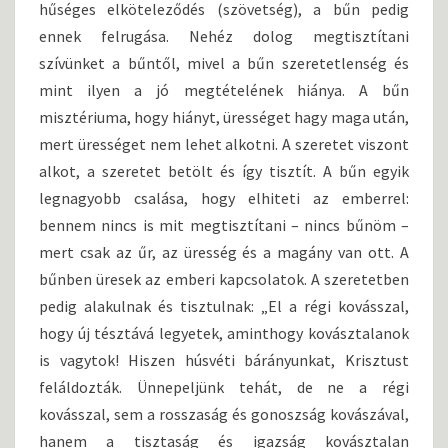
hűséges elköteleződés (szövetség), a bűn pedig
ennek felrugása. Nehéz dolog megtisztítani
szívünket a bűntől, mivel a bűn szeretetlenség és
mint ilyen a jó megtételének hiánya. A bűn
misztériuma, hogy hiányt, ürességet hagy maga után,
mert ürességet nem lehet alkotni. A szeretet viszont
alkot, a szeretet betölt és így tisztít. A bűn egyik
legnagyobb csalása, hogy elhiteti az emberrel:
bennem nincs is mit megtisztítani – nincs bűnöm –
mert csak az űr, az üresség és a magány van ott. A
bűnben üresek az emberi kapcsolatok. A szeretetben
pedig alakulnak és tisztulnak: „El a régi kovásszal,
hogy új tésztává legyetek, aminthogy kovásztalanok
is vagytok! Hiszen húsvéti bárányunkat, Krisztust
feláldozták. Ünnepeljünk tehát, de ne a régi
kovásszal, sem a rosszaság és gonoszság kovászával,
hanem a tisztaság és igazság kovásztalan