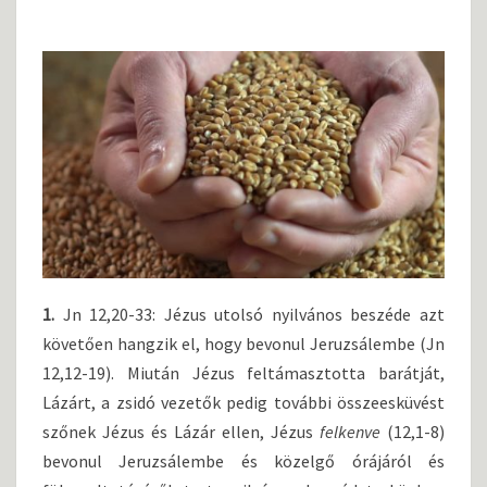
D
I
V
I
N
A
B
É
V
N
A
G
Y
1.
Jn 12,20-33: Jézus utolsó nyilvános beszéde azt
B
követően hangzik el, hogy bevonul Jeruzsálembe (Jn
Ö
12,12-19). Miután Jézus feltámasztotta barátját,
J
T
Lázárt, a zsidó vezetők pedig további összeesküvést
5
szőnek Jézus és Lázár ellen, Jézus
felkenve
(12,1-8)
.
bevonul Jeruzsálembe és közelgő órájáról és
V