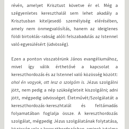
révén, amelyet Krisztust követve ér el. Még a
szégyenletes kereszthalál sem lehet akadály a
Krisztusban kiteljesedő személyiség elérésében,
amely nem önmegvalósítás, hanem az ideiglenes
földi birtoklás-rabság alóli felszabadulás az Istennel
való egyesülésért (üdvösség).
Ezen a ponton visszatérünk János evangéliumához,
mivel így válik érthetővé a kapcsolat a
kereszthordozás és az Istennel való közösség között:
ahol én vagyok, ott lesz a szolgám is
. Jézus szolgálni
jött, nem pedig a nép szükségleteit kiszolgálni; adni
jött, mégpedig üdvösséget. Életművét/Szolgálatát a
kereszthordozás-kereszhtalál és feltámadás
folyamatában foglalja össze. A kereszthordozás
szolgálat, mégpedig Jézus szolgálatának folytatása,
közösség vele a kereszthordozásban, aminek jutalma