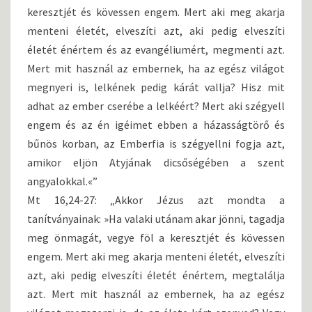
keresztjét és kövessen engem. Mert aki meg akarja
menteni életét, elveszíti azt, aki pedig elveszíti
életét énértem és az evangéliumért, megmenti azt.
Mert mit használ az embernek, ha az egész világot
megnyeri is, lelkének pedig kárát vallja? Hisz mit
adhat az ember cserébe a lelkéért? Mert aki szégyell
engem és az én igéimet ebben a házasságtörő és
bűnös korban, az Emberfia is szégyellni fogja azt,
amikor eljön Atyjának dicsőségében a szent
angyalokkal.«”
Mt 16,24-27: „Akkor Jézus azt mondta a
tanítványainak: »Ha valaki utánam akar jönni, tagadja
meg önmagát, vegye föl a keresztjét és kövessen
engem. Mert aki meg akarja menteni életét, elveszíti
azt, aki pedig elveszíti életét énértem, megtalálja
azt. Mert mit használ az embernek, ha az egész