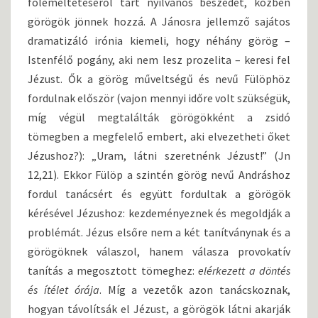
fölemeltetéséről tart nyilvános beszédet, közben
A
S
görögök jönnek hozzá. A Jánosra jellemző sajátos
Á
dramatizáló irónia kiemeli, hogy néhány görög –
R
Istenfélő pogány, aki nem lesz prozelita – keresi fel
N
Jézust. Ők a görög műveltségű és nevű Fülöphöz
A
P
fordulnak először (vajon mennyi időre volt szükségük,
J
míg végül megtalálták görögökként a zsidó
A
tömegben a megfelelő embert, aki elvezetheti őket
Jézushoz?): „Uram, látni szeretnénk Jézust!” (Jn
12,21). Ekkor Fülöp a szintén görög nevű Andráshoz
fordul tanácsért és együtt fordultak a görögök
kérésével Jézushoz: kezdeményeznek és megoldják a
problémát. Jézus elsőre nem a két tanítványnak és a
görögöknek válaszol, hanem válasza provokatív
tanítás a megosztott tömeghez:
elérkezett a döntés
és ítélet órája
. Míg a vezetők azon tanácskoznak,
hogyan távolítsák el Jézust, a görögök látni akarják