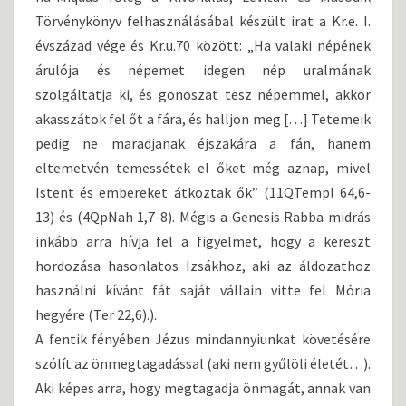
Törvénykönyv felhasználásábal készült irat a Kr.e. I.
évszázad vége és Kr.u.70 között: „Ha valaki népének
árulója és népemet idegen nép uralmának
szolgáltatja ki, és gonoszat tesz népemmel, akkor
akasszátok fel őt a fára, és halljon meg […] Tetemeik
pedig ne maradjanak éjszakára a fán, hanem
eltemetvén temessétek el őket még aznap, mivel
Istent és embereket átkoztak ők” (11QTempl 64,6-
13) és (4QpNah 1,7-8). Mégis a Genesis Rabba midrás
inkább arra hívja fel a figyelmet, hogy a kereszt
hordozása hasonlatos Izsákhoz, aki az áldozathoz
használni kívánt fát saját vállain vitte fel Mória
hegyére (Ter 22,6).).
A fentik fényében Jézus mindannyiunkat követésére
szólít az önmegtagadással (aki nem gyűlöli életét…).
Aki képes arra, hogy megtagadja önmagát, annak van