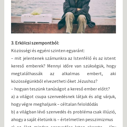
3. Erkölcsi szempontból:
Közösségi és egyéni szinten egyaránt:
– mit jelentenek számunkra az Istenfélő és az istent
kereső emberek? Mennyi időre van szükségük, hogy
megtalálhassák az alkalmas embert, aki
közösségünkből elvezetheti őket Jézushoz?
– hogyan teszünk tanúságot a kereső ember előtt?
a) a világot csupa szenvedésnek látjuk és alig várjuk,
hogy végre meghaljunk – céltalan feloldódás
b) a világban lévő szenvedés és probléma csak illúzió,
ahogy a saját életünk is – értelmetlen pesszimizmus
c) az élet minden szenvedése Isten akarata – ‘így