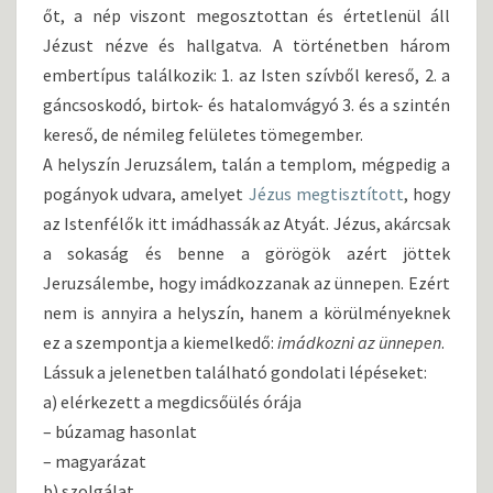
őt, a nép viszont megosztottan és értetlenül áll
Jézust nézve és hallgatva. A történetben három
embertípus találkozik: 1. az Isten szívből kereső, 2. a
gáncsoskodó, birtok- és hatalomvágyó 3. és a szintén
kereső, de némileg felületes tömegember.
A helyszín Jeruzsálem, talán a templom, mégpedig a
pogányok udvara, amelyet
Jézus megtisztított
, hogy
az Istenfélők itt imádhassák az Atyát. Jézus, akárcsak
a sokaság és benne a görögök azért jöttek
Jeruzsálembe, hogy imádkozzanak az ünnepen. Ezért
nem is annyira a helyszín, hanem a körülményeknek
ez a szempontja a kiemelkedő:
imádkozni az ünnepen
.
Lássuk a jelenetben található gondolati lépéseket:
a) elérkezett a megdicsőülés órája
– búzamag hasonlat
– magyarázat
b) szolgálat