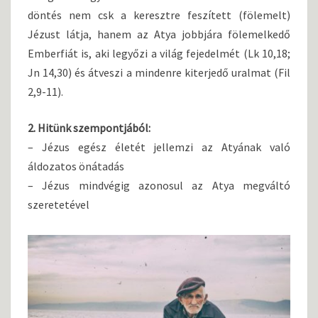
döntés nem csk a keresztre feszített (fölemelt)
Jézust látja, hanem az Atya jobbjára fölemelkedő
Emberfiát is, aki legyőzi a világ fejedelmét (Lk 10,18;
Jn 14,30) és átveszi a mindenre kiterjedő uralmat (Fil
2,9-11).
2. Hitünk szempontjából:
– Jézus egész életét jellemzi az Atyának való
áldozatos önátadás
– Jézus mindvégig azonosul az Atya megváltó
szeretetével