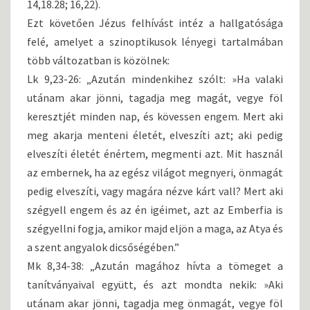
14,18.28; 16,22).
Ezt követően Jézus felhívást intéz a hallgatósága
felé, amelyet a szinoptikusok lényegi tartalmában
több változatban is közölnek:
Lk 9,23-26: „Azután mindenkihez szólt: »Ha valaki
utánam akar jönni, tagadja meg magát, vegye föl
keresztjét minden nap, és kövessen engem. Mert aki
meg akarja menteni életét, elveszíti azt; aki pedig
elveszíti életét énértem, megmenti azt. Mit használ
az embernek, ha az egész világot megnyeri, önmagát
pedig elveszíti, vagy magára nézve kárt vall? Mert aki
szégyell engem és az én igéimet, azt az Emberfia is
szégyellni fogja, amikor majd eljön a maga, az Atya és
a szent angyalok dicsőségében.”
Mk 8,34-38: „Azután magához hívta a tömeget a
tanítványaival együtt, és azt mondta nekik: »Aki
utánam akar jönni, tagadja meg önmagát, vegye föl