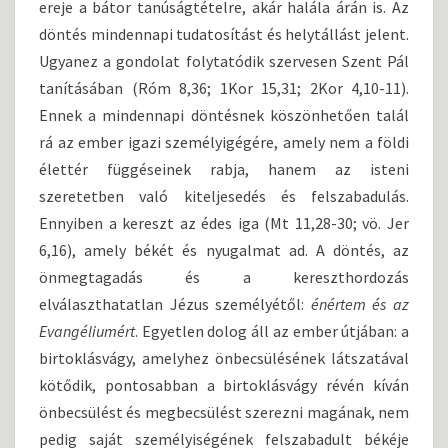
ereje a bátor tanúságtételre, akár halála árán is. Az
döntés mindennapi tudatosítást és helytállást jelent.
Ugyanez a gondolat folytatódik szervesen Szent Pál
tanításában (Róm 8,36; 1Kor 15,31; 2Kor 4,10-11).
Ennek a mindennapi döntésnek köszönhetően talál
rá az ember igazi személyigégére, amely nem a földi
élettér függéseinek rabja, hanem az isteni
szeretetben való kiteljesedés és felszabadulás.
Ennyiben a kereszt az édes iga (Mt 11,28-30; vö. Jer
6,16), amely békét és nyugalmat ad. A döntés, az
önmegtagadás és a kereszthordozás
elválaszthatatlan Jézus személyétől:
énértem és az
Evangéliumért
. Egyetlen dolog áll az ember útjában: a
birtoklásvágy, amelyhez önbecsülésének látszatával
kötődik, pontosabban a birtoklásvágy révén kíván
önbecsülést és megbecsülést szerezni magának, nem
pedig saját személyiségének felszabadult békéje