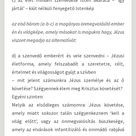
jártál’ – kiút nélküli fenyegető Istenkép
az első három (a-b-c) a magányos önmegvalósító ember
én és világképe, amely másokat is magukra hagy, Jézus
viszont megadja az alternatívát:
d) a szenvedő emberért és vele szenvedni – Jézusi
életforma, amely felszabadít a szeretetre, célt,
értelmet és világosságot gyújt a szívben
– mit jelent számunkra Jézus személye és az ő
követése? Szégyennek élem meg Krisztus követését?
Egyéni szinten:
Melyik az elsődleges számomra: Jézus követése,
amely miatt sokszor talán szégyenkeznem ‘kell a
világ előtt’, vagy az önmegvalósítás büszkesége,
amely az elvárások infantilizáló és önimádó rabjává