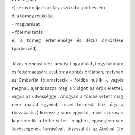
c) Jézus imája és az Atya szózata (párbeszéd)
d) a tömeg reakciója
– magyarázat
– fölemeltetés
e) a tömeg értetlensége és Jézus önközlése
(párbeszéd)
Jézus mondást idéz, amelyet úgy alakít, hogy halálára
és feltámadására utaljon: a döntés órájában, melyben
az Emberfia fölemeltetik – földbe hullik –, vagyis
meghal, ajándokazza meg a világot az örök élettel,
vagyis az üdvösséggel. Ahogyan a földbe vetett mag
nem marad egyedül, mivel termést hoz, úgy a
(búzakalász) közösség sincs egyedül, mivel szorosan
kapcsolódik a fölbe vetett maghoz, egységben van
üdvösségének forrásával, Jézussal és az Atyával (Jn