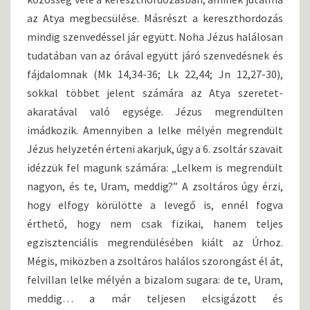
az Atya megbecsülése. Másrészt a kereszthordozás
mindig szenvedéssel jár együtt. Noha Jézus halálosan
tudatában van az órával együtt járó szenvedésnek és
fájdalomnak (Mk 14,34-36; Lk 22,44; Jn 12,27-30),
sokkal többet jelent számára az Atya szeretet-
akaratával való egysége. Jézus megrendülten
imádkozik. Amennyiben a lelke mélyén megrendült
Jézus helyzetén érteni akarjuk, úgy a 6. zsoltár szavait
idézzük fel magunk számára: „Lelkem is megrendült
nagyon, és te, Uram, meddig?” A zsoltáros úgy érzi,
hogy elfogy körülötte a levegő is, ennél fogva
érthető, hogy nem csak fizikai, hanem teljes
egzisztenciális megrendülésében kiált az Úrhoz.
Mégis, miközben a zsoltáros halálos szorongást él át,
felvillan lelke mélyén a bizalom sugara: de te, Uram,
meddig… a már teljesen elcsigázott és