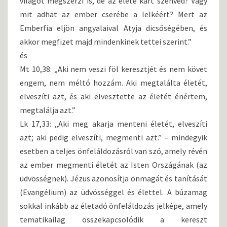
világot megszerzi is, de az élete kárt szenved? Vagy
mit adhat az ember cserébe a lelkéért? Mert az
Emberfia eljön angyalaival Atyja dicsőségében, és
akkor megfizet majd mindenkinek tettei szerint.”
és
Mt 10,38: „Aki nem veszi föl keresztjét és nem követ
engem, nem méltó hozzám. Aki megtalálta életét,
elveszíti azt, és aki elvesztette az életét énértem,
megtalálja azt.”
Lk 17,33: „Aki meg akarja menteni életét, elveszíti
azt; aki pedig elveszíti, megmenti azt.” – mindegyik
esetben a teljes önfeláldozásról van szó, amely révén
az ember megmenti életét az Isten Országának (az
üdvösségnek). Jézus azonosítja önmagát és tanítását
(Evangélium) az üdvösséggel és élettel. A búzamag
sokkal inkább az életadó önfeláldozás jelképe, amely
tematikailag összekapcsolódik a kereszt