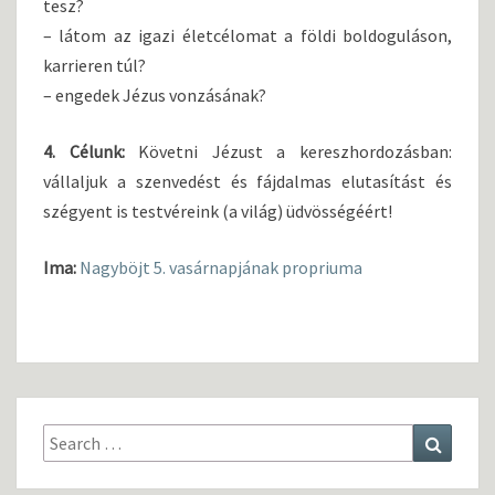
tesz?
– látom az igazi életcélomat a földi boldoguláson,
karrieren túl?
– engedek Jézus vonzásának?
4. Célunk:
Követni Jézust a kereszhordozásban:
vállaljuk a szenvedést és fájdalmas elutasítást és
szégyent is testvéreink (a világ) üdvösségéért!
Ima:
Nagyböjt 5. vasárnapjának propriuma
Search
Search
for: