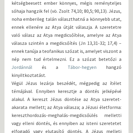
kétségbeesett ember könnyes, mégis reményteljes
sóhaja hangzik fel (vö. Zsolt 74,10; 80,5; 90,13). Jézus,
noha emberileg talán választhatná a könnyebb utat,
ennek ellenére az Atya útját válaszja. A szeretetre
való válasz az Atya megdicsőítése, amelyre az Atya
válasza szintén a megdicsőítés (Jn 13,31-32; 17,4) –
ennek tanúja a teofanikus szózat is, amelyet viszont a
nép nem tud értelmezni. Ez a szózat betetőzi a
Jordánnál
és a
Tábor-hegyen
hangzó
kinyiltkoztatást.
Végül Jézus lezárja beszédét, mégpedig az ítélet
témájával. Ennyiben keresztje a döntés jelképévé
alakul. A kereszt Jézus döntése az Atya szeretet-
akarata mellett; az Atya válasza; a Jézusi életforma:
kereszthordozás-meghalás-megdicsőülés melletti
vagy elleni döntés, és ennyiben az isteni szeretetet
elfogadó vagy elutasító döntés. A Jézus melleti