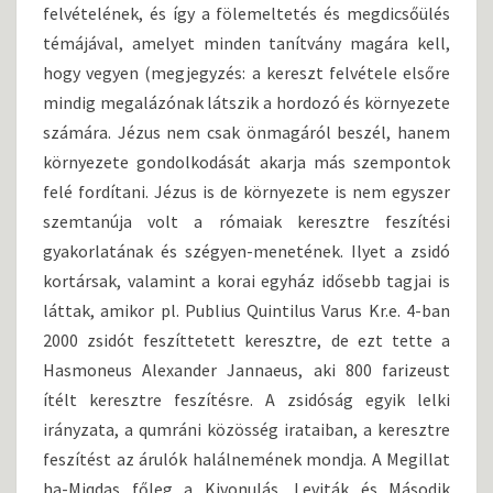
felvételének, és így a fölemeltetés és megdicsőülés
témájával, amelyet minden tanítvány magára kell,
hogy vegyen (megjegyzés: a kereszt felvétele elsőre
mindig megalázónak látszik a hordozó és környezete
számára. Jézus nem csak önmagáról beszél, hanem
környezete gondolkodását akarja más szempontok
felé fordítani. Jézus is de környezete is nem egyszer
szemtanúja volt a rómaiak keresztre feszítési
gyakorlatának és szégyen-menetének. Ilyet a zsidó
kortársak, valamint a korai egyház idősebb tagjai is
láttak, amikor pl. Publius Quintilus Varus Kr.e. 4-ban
2000 zsidót feszíttetett keresztre, de ezt tette a
Hasmoneus Alexander Jannaeus, aki 800 farizeust
ítélt keresztre feszítésre. A zsidóság egyik lelki
irányzata, a qumráni közösség irataiban, a keresztre
feszítést az árulók halálnemének mondja. A Megillat
ha-Miqdas főleg a Kivonulás, Leviták és Második