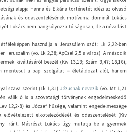
S
tségi alapja Hanna és Elkána történetét idézi az olvasó
Z
E
tásának és odaszentelésének motívuma dominál Lukács
N
ényét Lukács nem hangsúlyozza túlságosan, de a névadást
T
C
étféleképpen használja a Jeruzsálem szót: Lk 2,22-ben
S
n Ieruszalim (vö. Lk 2,38; ApCsel 2,5 a város). A második
A
L
mek kiváltásáról beszél (Kiv 13,13; Szám 3,47; 18,16),
Á
mentesül a papi szolgálat = életáldozat alól, hanem
D
:
al szava szerint (Lk 1,31)
Jézusnak nevezik
(vö. Mt 1,21
J
vén válik ő is a szövetségi törvénynek engedelmeskedő
É
Z
 (Lev 12,2-8) és József hűsége, valamint engedelmessége
U
lővételezett elköteleződését és odaszentelését (Kiv
S
ény iránt. Másrészt Lukács úgy mutatja be a gyermek
,