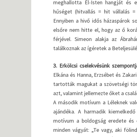
meghallotta Él-Isten hangját és 
hűséget (hitvallás = hit vállalás
Ennyiben a hivő idős házaspárok so
elsőre nem hitte el, hogy az ő kor
férjével. Simeon alakja az Ábrah
találkoznak az ígéretek a Beteljesülé
3. Erkölcsi cselekvésünk szempontj
Elkána és Hanna, Erzsébet és Zakari
tartották magukat a szövetségi tö
azt, valamint jellemezte őket a csalá
A második motívum a Léleknek való
ajándéka. A harmadik kiemelkedő
motívum a boldogság eredete és elé
minden vágyát: „Te vagy, aki fölin