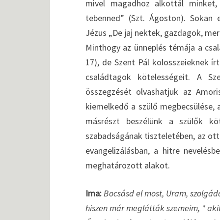
mivel magadhoz alkottál minket
tebenned” (Szt. Ágoston). Sokan 
Jézus „De jaj nektek, gazdagok, mer
Minthogy az ünneplés témája a csalá
17), de Szent Pál kolosszeieknek í
családtagok kötelességeit. A S
összegzését olvashatjuk az Amoris
kiemelkedő a szülő megbecsülése, 
másrészt beszélünk a szülők kö
szabadságának tiszteletében, az ot
evangelizálásban, a hitre nevelésbe
meghatározott alakot.
Ima:
Bocsásd el most, Uram, szolgáda
hiszen már meglátták szemeim, * akit 