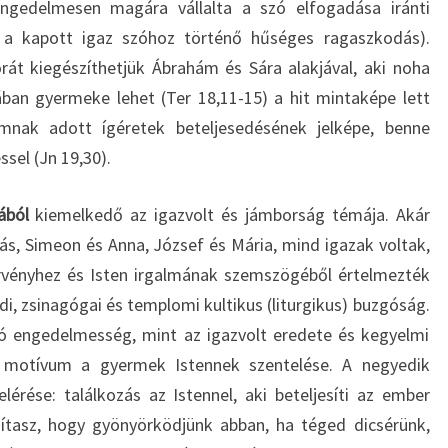
engedelmesen magára vállalta a szó elfogadása iránti
 = a kapott igaz szóhoz történő hűséges ragaszkodás).
rát kiegészíthetjük Ábrahám és Sára alakjával, aki noha
ában gyermeke lehet (Ter 18,11-15) a hit mintaképe lett
ámnak adott ígéretek beteljesedésének jelképe, benne
ssel (Jn 19,30).
ából
kiemelkedő az igazvolt és jámborság témája. Akár
ás, Simeon és Anna, József és Mária, mind igazak voltak,
rvényhez és Isten irgalmának szemszögéből értelmezték
di, zsinagógai és templomi kultikus (liturgikus) buzgóság.
 engedelmesség, mint az igazvolt eredete és kegyelmi
 motívum a gyermek Istennek szentelése. A negyedik
rése: találkozás az Istennel, aki beteljesíti az ember
dítasz, hogy gyönyörködjünk abban, ha téged dicsérünk,