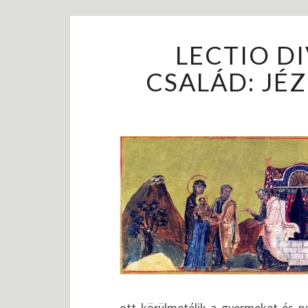
LECTIO DI
CSALÁD: JÉZ
ott körülmetélik a gyermeket és n