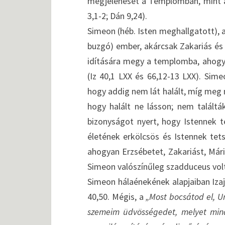
megjelenését a Templomban, mint a m
3,1-2; Dán 9,24).
Simeon (héb. Isten meghallgatott), a
buzgó) ember, akárcsak Zakariás és E
idítására megy a templomba, ahogyan
(Iz 40,1 LXX és 66,12-13 LXX). Sime
hogy addig nem lát halált, míg meg n
hogy halált ne lásson; nem találtá
bizonyságot nyert, hogy Istennek t
életének erkölcsös és Istennek tets
ahogyan Erzsébetet, Zakariást, Már
Simeon valószínűleg szadduceus vol
Simeon hálaénekének alapjaiban Izajás
40,50. Mégis, a
„Most bocsátod el, U
szemeim üdvösségedet, melyet minde