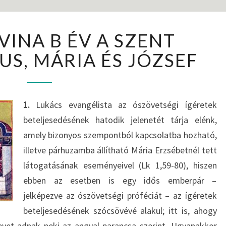
L
VINA B ÉV A SZENT
E
C
US, MÁRIA ÉS JÓZSEF
T
I
O
D
1.
Lukács evangélista az ószövetségi ígéretek
I
beteljesedésének hatodik jelenetét tárja elénk,
V
amely bizonyos szempontból kapcsolatba hozható,
I
illetve párhuzamba állítható Mária Erzsébetnél tett
N
látogatásának eseményeivel (Lk 1,59-80), hiszen
A
B
ebben az esetben is egy idős emberpár –
É
jelképezve az ószövetségi próféciát – az ígéretek
V
beteljesedésének szócsövévé alakul; itt is, ahogy
A
evet adnak neki az angyal parancsa szerint. Ugyanakkor