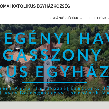
ÓMAI KATOLIKUS EGYHÁZKÖZSÉG
EGYHÁZKÖZSÉGÜNK
HITÉLETÜNK
BEGÉNYI HA
GASSZONY
KUS EGYHÁ
zent Anyja! Imádkozzál Érettünk, B
, Havas Boldogasszony Ünnepének Ma