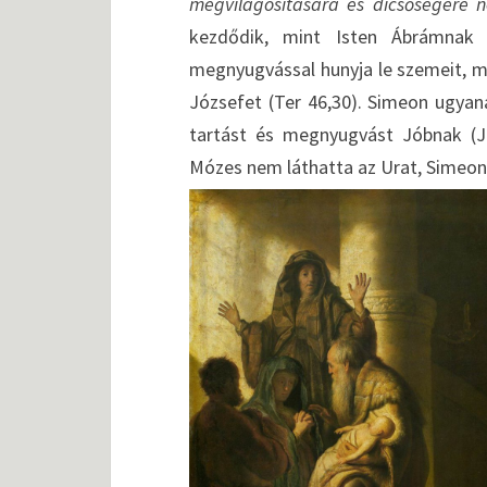
megvilágosítására és dicsőségére n
kezdődik, mint Isten Ábrámnak 
megnyugvással hunyja le szemeit, min
Józsefet (Ter 46,30). Simeon ugyana
tartást és megnyugvást Jóbnak (Jó
Mózes nem láthatta az Urat, Simeont