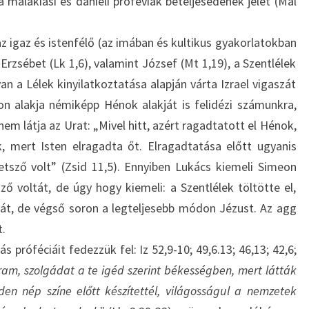
alakiási és dánieli próféviák beteljesedének jelét (Mal
M
Á
R
z igaz és istenfélő (az imában és kultikus gyakorlatokban
I
rzsébet (Lk 1,6), valamint József (Mt 1,19), a Szentlélek
A
 a Lélek kinyilatkoztatása alapján várta Izrael vigaszát
É
on alakja némiképp Hénok alakját is felidézi számunkra,
S
em látja az Urat: „Mivel hitt, azért ragadtatott el Hénok,
J
Ó
k, mert Isten elragadta őt. Elragadtatása előtt ugyanis
Z
etsző volt” (Zsid 11,5). Ennyiben Lukács kiemeli Simeon
S
ző voltát, de úgy hogy kiemeli: a Szentlélek töltötte el,
E
iát, de végső soron a legteljesebb módon Jézust. Az agg
F
t.
 próféciáit fedezzük fel: Iz 52,9-10; 49,6.13; 46,13; 42,6;
ram, szolgádat a te igéd szerint békességben, mert látták
n nép színe előtt készítettél, világosságul a nemzetek