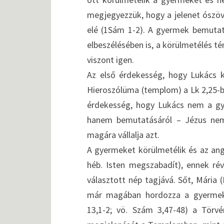
megjegyezzük, hogy a jelenet ószöve
elé (1Sám 1-2). A gyermek bemuta
elbeszélésében is, a körülmetélés t
viszont igen.
Az első érdekesség, hogy Lukács k
Hieroszólüma (templom) a Lk 2,25-be
érdekesség, hogy Lukács nem a gyer
hanem bemutatásáról – Jézus nem 
magára vállalja azt.
A gyermeket körülmetélik és az angy
héb. Isten megszabadít), ennek ré
választott nép tagjává. Sőt, Mária
már magában hordozza a gyermek e
13,1-2; vö. Szám 3,47-48) a Törv