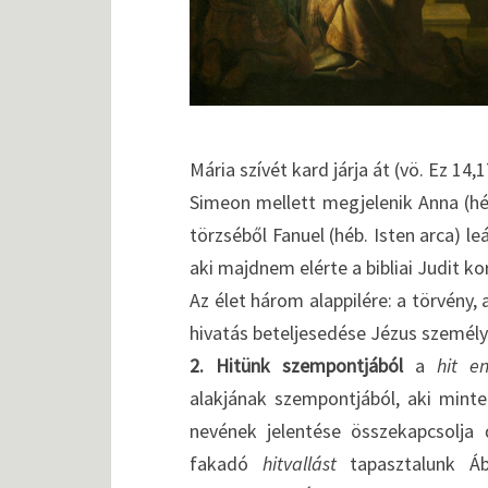
Mária szívét kard járja át (vö. Ez 14,1
Simeon mellett megjelenik Anna (héb
törzséből Fanuel (héb. Isten arca) le
aki majdnem elérte a bibliai Judit ko
Az élet három alappilére: a törvény, a
hivatás beteljesedése Jézus személ
2. Hitünk szempontjából
a
hit e
alakjának szempontjából, aki minteg
nevének jelentése összekapcsolja 
fakadó
hitvallást
tapasztalunk Áb