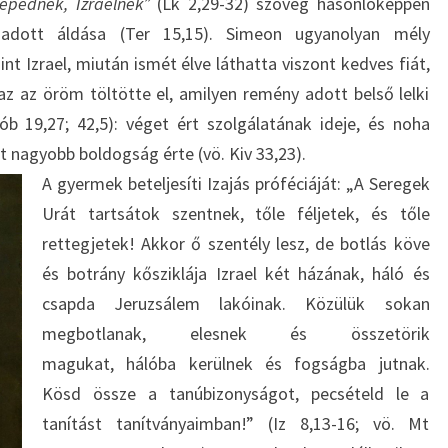
épednek, Izraelnek”
(Lk 2,29-32) szöveg hasonlóképpen
adott áldása (Ter 15,15). Simeon ugyanolyan mély
t Izrael, miután ismét élve láthatta viszont kedves fiát,
z az öröm töltötte el, amilyen remény adott belső lelki
b 19,27; 42,5): véget ért szolgálatának ideje, és noha
 nagyobb boldogság érte (vö. Kiv 33,23).
A gyermek beteljesíti Izajás próféciáját: „A Seregek
Urát tartsátok szentnek, tőle féljetek, és tőle
rettegjetek! Akkor ő szentély lesz, de botlás köve
és botrány kősziklája Izrael két házának, háló és
csapda Jeruzsálem lakóinak. Közülük sokan
megbotlanak, elesnek és összetörik
magukat, hálóba kerülnek és fogságba jutnak.
Kösd össze a tanúbizonyságot, pecsételd le a
tanítást tanítványaimban!” (Iz 8,13-16; vö. Mt