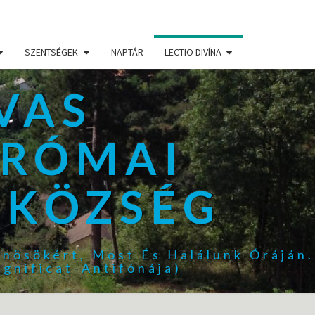
SZENTSÉGEK
NAPTÁR
LECTIO DIVÍNA
VAS
 RÓMAI
ZKÖZSÉG
űnösökért, Most És Halálunk Óráján.
gnificat-Antifónája)