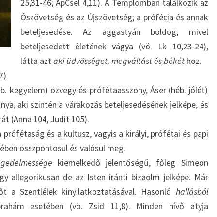
25,31-46; ApCsel 4,11). A Templomban találkozik az
Ószövetség és az Újszövetség; a prófécia és annak
beteljesedése. Az aggastyán boldog, mivel
beteljesedett életének vágya (vö. Lk 10,23-24),
látta azt
aki üdvösséget, megváltást és békét
hoz.
7).
. kegyelem) özvegy és prófétaasszony, Áser (héb. jólét)
ánya, aki szintén a várakozás beteljesedésének jelképe, és
rát (Anna 104, Judit 105).
 prófétaság és a kultusz, vagyis a királyi, prófétai és papi
yében összpontosul és valósul meg.
ngedelmessége
kiemelkedő jelentőségű, főleg Simeon
y allegorikusan de az Isten iránti bizaolm jelképe. Már
őt a Szentlélek kinyilatkoztatásával. Hasonló
hallásból
rahám esetében (vö. Zsid 11,8). Minden hívő atyja