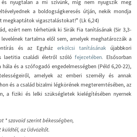
, és nyugtalan a mi szívünk, míg nem nyugszik meg
eltévelyednek a boldogságkeresés útján, nekik mondja
t megkaptátok vigasztalástokat!” (Lk 6,24)
d, ezért nem térhetünk ki Sirák Fia tanításának (Sir 3,3-
rt levelének tartalma elől sem, amelyek meghatározzák a
zentírás és az Egyház
erkölcsi tanításának
újabbkori
 laetitia családi életről szóló
fejezetében
. Elsősorban
a hála és a szófogadó engedelmességben (Péld 6,20-22),
telességeiről, amelyek az emberi személy és annak
thon és a család bizalmi légkörének megteremtésében, az
n, a fiziki és lelki szükségletek kielégítésében nyernek
t * szavaid szerint békességben,
küldtél, az Üdvözítőt.