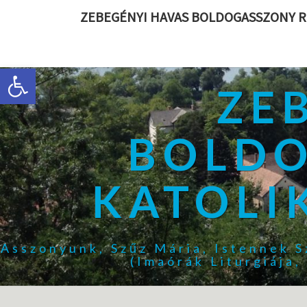
ZEBEGÉNYI HAVAS BOLDOGASSZONY R
Eszköztár megnyitása
ZE
BOLDO
KATOLI
Asszonyunk, Szűz Mária, Istennek S
(Imaórák Liturgiája