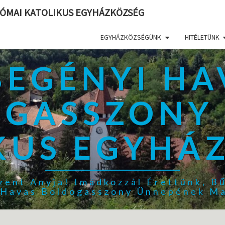
ÓMAI KATOLIKUS EGYHÁZKÖZSÉG
EGYHÁZKÖZSÉGÜNK
HITÉLETÜNK
BEGÉNYI HA
GASSZONY
KUS EGYHÁ
zent Anyja! Imádkozzál Érettünk, B
, Havas Boldogasszony Ünnepének Ma