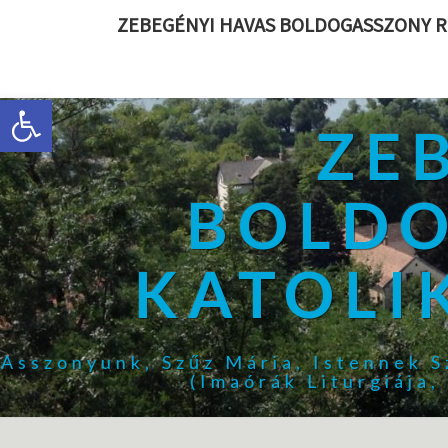
ZEBEGÉNYI HAVAS BOLDOGASSZONY R
Eszköztár megnyitása
ZE
BOLDO
KATOLI
Asszonyunk, Szűz Mária, Istennek S
(Imaórák Liturgiája