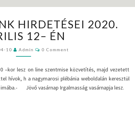
K
K HIRDETÉSEI 2020.
Ö
Z
ILIS 12– ÉN
Ö
S
C
04-10
Admin
0 Comment
S
O
M
É
M
E
G
kor lesz on line szentmise közvetítés, majd vezetett
N
Ü
T
tel hívok, h a nagymarosi plébánia weboldalán keresztül
S
N
s imába.- Jövő vasárnap Irgalmasság vasárnapja lesz.
K
H
I
R
D
E