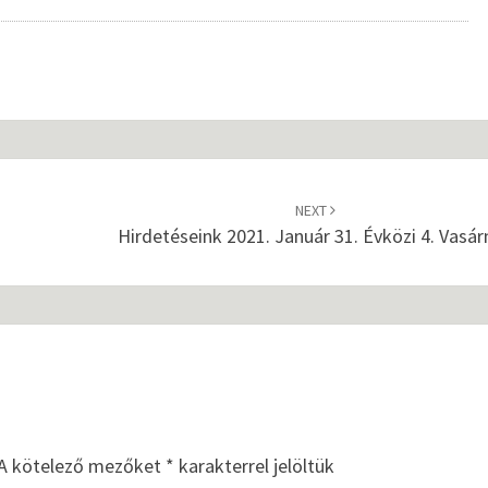
T
É
S
E
I
2
0
2
NEXT
0
Hirdetéseink 2021. Január 31. Évközi 4. Vasá
.
Á
P
R
I
L
I
S
A kötelező mezőket
*
karakterrel jelöltük
1