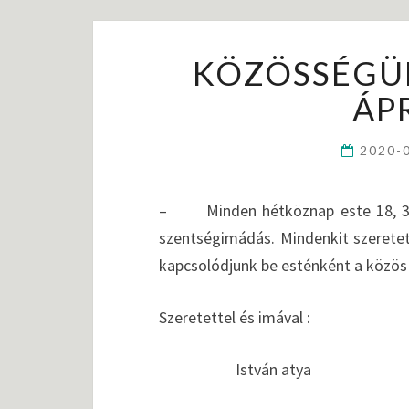
KÖZÖSSÉGÜN
ÁPR
2020-
– Minden hétköznap este 18, 30 –
szentségimádás. Mindenkit szeretet
kapcsolódjunk be esténként a közö
Szeretettel és imával :
István atya