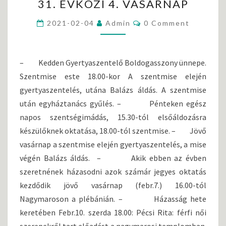
31. ÉVKÖZI 4. VASÁRNAP
R
D
C
2021-02-04
Admin
0 Comment
E
O
T
M
M
É
E
S
N
– Kedden Gyertyaszentelő Boldogasszony ünnepe.
T
E
S
Szentmise este 18.00-kor A szentmise elején
I
gyertyaszentelés, utána Balázs áldás. A szentmise
N
után egyháztanács gyűlés. – Pénteken egész
K
2
napos szentségimádás, 15.30-tól elsőáldozásra
0
készülőknek oktatása, 18.00-tól szentmise. – Jövő
2
vasárnap a szentmise elején gyertyaszentelés, a mise
1
végén Balázs áldás. – Akik ebben az évben
.
J
szeretnének házasodni azok számár jegyes oktatás
A
kezdődik jövő vasárnap (febr.7.) 16.00-tól
N
Nagymaroson a plébánián. – Házasság hete
U
keretében Febr.10. szerda 18.00: Pécsi Rita: férfi női
Á
R