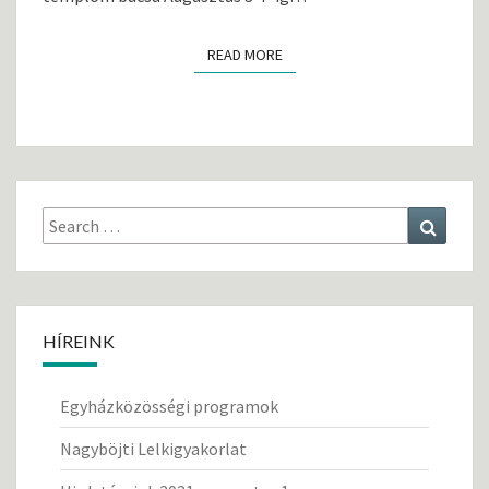
K
READ MORE
READ MORE
Search
Search
for:
HÍREINK
Egyházközösségi programok
Nagyböjti Lelkigyakorlat