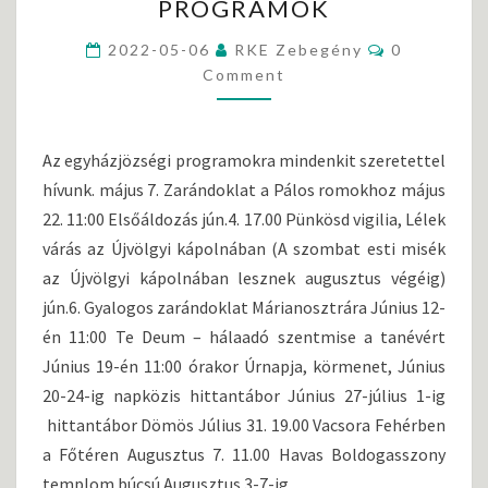
PROGRAMOK
Y
H
C
2022-05-06
RKE Zebegény
0
Á
O
Comment
Z
M
M
K
E
Ö
N
T
Z
Az egyházjözségi programokra mindenkit szeretettel
S
Ö
hívunk. május 7. Zarándoklat a Pálos romokhoz május
S
22. 11:00 Elsőáldozás jún.4. 17.00 Pünkösd vigilia, Lélek
S
É
várás az Újvölgyi kápolnában (A szombat esti misék
G
az Újvölgyi kápolnában lesznek augusztus végéig)
I
jún.6. Gyalogos zarándoklat Márianosztrára Június 12-
P
én 11:00 Te Deum – hálaadó szentmise a tanévért
R
Június 19-én 11:00 órakor Úrnapja, körmenet, Június
O
G
20-24-ig napközis hittantábor Június 27-július 1-ig
R
hittantábor Dömös Július 31. 19.00 Vacsora Fehérben
A
a Főtéren Augusztus 7. 11.00 Havas Boldogasszony
M
templom búcsú Augusztus 3-7-ig…
O